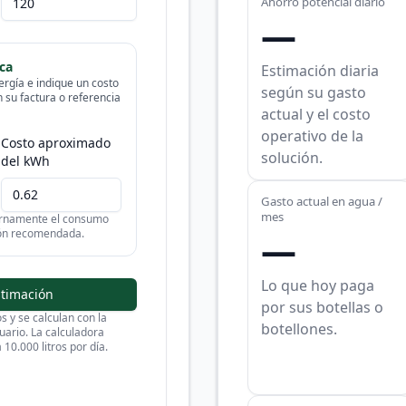
Ahorro potencial diario
—
ca
Estimación diaria
ergía e indique un costo
según su gasto
su factura o referencia
actual y el costo
operativo de la
Costo aproximado
solución.
del kWh
Gasto actual en agua /
mes
ternamente el consumo
ión recomendada.
—
Lo que hoy paga
stimación
por sus botellas o
s y se calculan con la
botellones.
uario. La calculadora
10.000 litros por día.