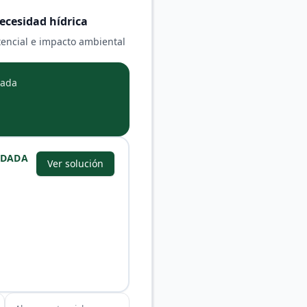
necesidad hídrica
otencial e impacto ambiental
mada
NDADA
Ver solución