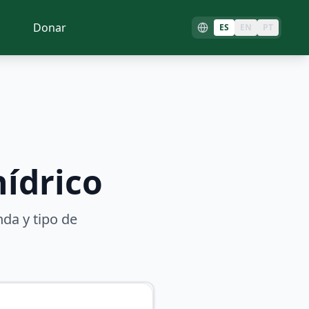
Donar
ES
EN
PT
ídrico
a y tipo de