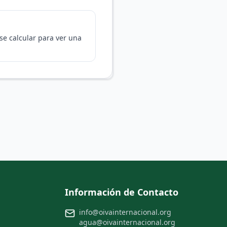
se calcular para ver una
Información de Contacto
info@oivainternacional.org
agua@oivainternacional.org