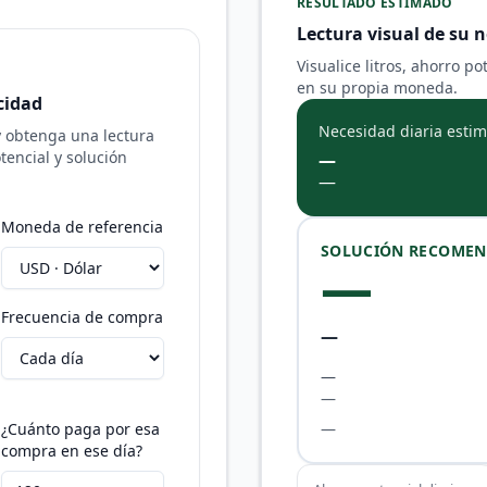
RESULTADO ESTIMADO
Lectura visual de su 
Visualice litros, ahorro p
en su propia moneda.
cidad
Necesidad diaria esti
y obtenga una lectura
otencial y solución
—
—
Moneda de referencia
SOLUCIÓN RECOME
—
Frecuencia de compra
—
—
—
¿Cuánto paga por esa
—
compra en ese día?