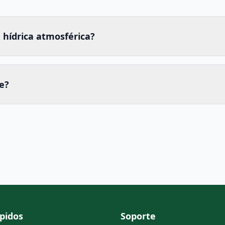
 hídrica atmosférica?
e?
pidos
Soporte