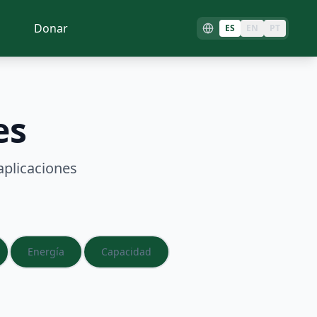
Donar
ES
EN
PT
es
aplicaciones
Energía
Capacidad